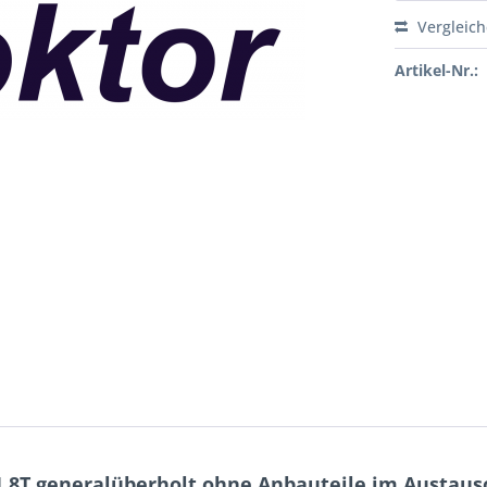
Vergleic
Artikel-Nr.:
.8T generalüberholt ohne Anbauteile im Austaus