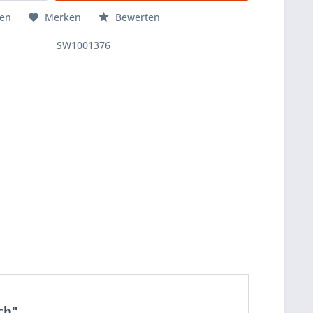
hen
Merken
Bewerten
SW1001376
ch"