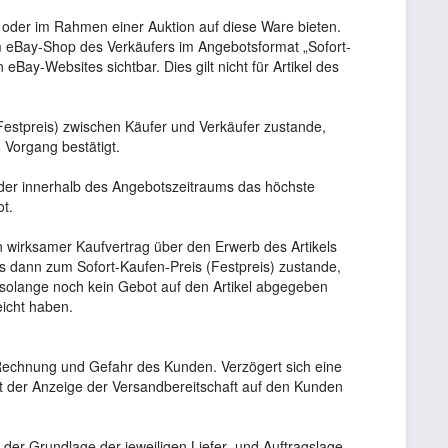
oder im Rahmen einer Auktion auf diese Ware bieten.
m eBay-Shop des Verkäufers im Angebotsformat „Sofort-
ay-Websites sichtbar. Dies gilt nicht für Artikel des
Festpreis) zwischen Käufer und Verkäufer zustande,
 Vorgang bestätigt.
 der innerhalb des Angebotszeitraums das höchste
t.
in wirksamer Kaufvertrag über den Erwerb des Artikels
s dann zum Sofort-Kaufen-Preis (Festpreis) zustande,
solange noch kein Gebot auf den Artikel abgegeben
eicht haben.
f Rechnung und Gefahr des Kunden. Verzögert sich eine
it der Anzeige der Versandbereitschaft auf den Kunden
er Grundlage der jeweiligen Liefer- und Auftragslage.