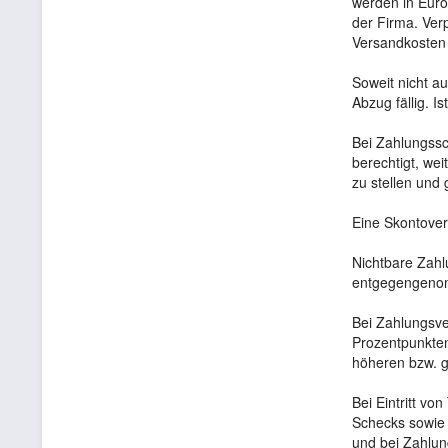
werden in Euro
der Firma. Ver
Versandkosten
Soweit nicht a
Abzug fällig. I
Bei Zahlungssc
berechtigt, we
zu stellen und
Eine Skontover
Nichtbare Zahl
entgegengeno
Bei Zahlungsve
Prozentpunkte
höheren bzw. g
Bei Eintritt vo
Schecks sowie 
und bei Zahlun