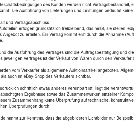
schäftsbedingungen des Kunden werden nicht Vertragsbestandteil, es
erkannt. Die Ausführung von Lieferungen und Leistungen bedeutet ke
halt und Vertragsabschluss
toteilen erfolgen grundsätzlich freibleibend, das heißt, sie stellen led
 Angebot zu erteilen. Ein Vertrag kommt erst durch die Annahme (Auft
e.
 und die Ausführung des Vertrages sind die Auftragsbestätigung und di
 jeweiligen Vertrages ist der Verkauf von Waren durch den Verkäufer 
rden vom Verkäufer als allgemeine Auktionsartikel angeboten. Allgeme
als auch im eBay-Shop des Verkäufers sichtbar.
sdrücklich schriftlich etwas anderes vereinbart ist, liegt die Verantwort
absichtigten Ergebnisse sowie das Zusammenwirken einzelner Komp
iesem Zusammenhang keine Überprüfung auf technische, konstruktive o
ichen Überprüfungen durch.
de nimmt zur Kenntnis, dass die abgebildeten Lichtbilder nur Beispielb