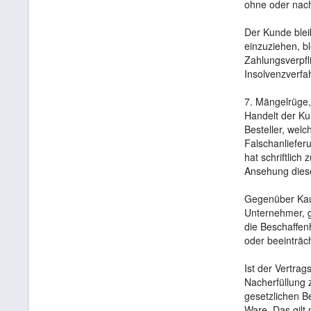
ohne oder nach
Der Kunde blei
einzuziehen, b
Zahlungsverpfl
Insolvenzverfah
7. Mängelrüge
Handelt der Ku
Besteller, wel
Falschanliefer
hat schriftlich
Ansehung dies
Gegenüber Kauf
Unternehmer, g
die Beschaffen
oder beeinträch
Ist der Vertra
Nacherfüllung 
gesetzlichen B
Ware. Das gilt 