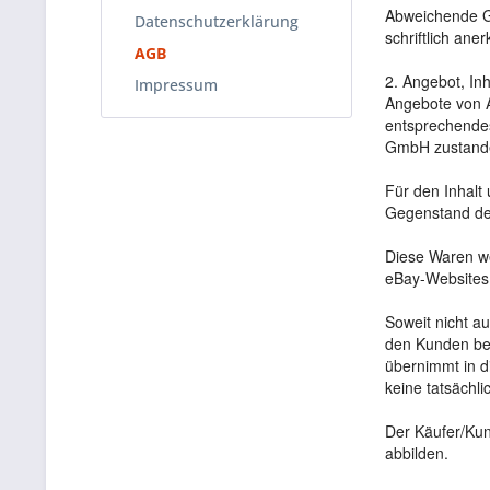
Abweichende Ge
Datenschutzerklärung
schriftlich an
AGB
2. Angebot, In
Impressum
Angebote von Au
entsprechendes
GmbH zustand
Für den Inhalt
Gegenstand des
Diese Waren we
eBay-Websites 
Soweit nicht au
den Kunden be
übernimmt in d
keine tatsächl
Der Käufer/Kun
abbilden.