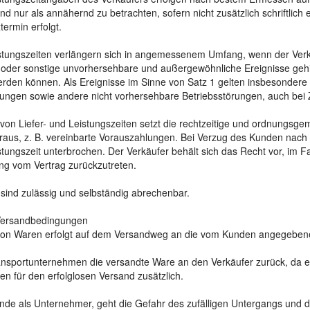
d nur als annähernd zu betrachten, sofern nicht zusätzlich schriftlich
ermin erfolgt.
istungszeiten verlängern sich in angemessenem Umfang, wenn der Verkä
oder sonstige unvorhersehbare und außergewöhnliche Ereignisse gehinde
den können. Als Ereignisse im Sinne von Satz 1 gelten insbesondere K
en sowie andere nicht vorhersehbare Betriebsstörungen, auch bei Z
 von Liefer- und Leistungszeiten setzt die rechtzeitige und ordnungsge
aus, z. B. vereinbarte Vorauszahlungen. Bei Verzug des Kunden nach e
stungszeit unterbrochen. Der Verkäufer behält sich das Recht vor, im F
ung vom Vertrag zurückzutreten.
 sind zulässig und selbständig abrechenbar.
 Versandbedingungen
von Waren erfolgt auf dem Versandweg an die vom Kunden angegebene Li
nsportunternehmen die versandte Ware an den Verkäufer zurück, da ei
en für den erfolglosen Versand zusätzlich.
nde als Unternehmer, geht die Gefahr des zufälligen Untergangs und d