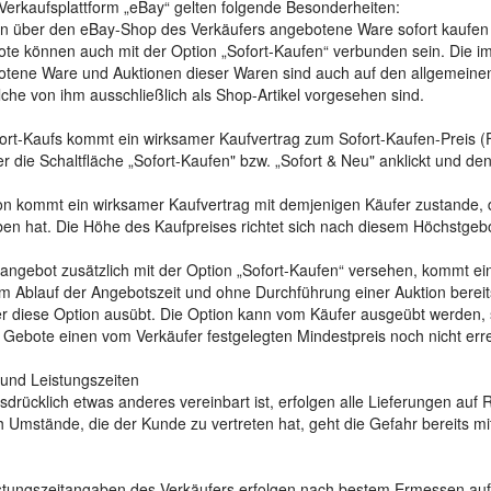
 Verkaufsplattform „eBay“ gelten folgende Besonderheiten:
n über den eBay-Shop des Verkäufers angebotene Ware sofort kaufen 
te können auch mit der Option „Sofort-Kaufen“ verbunden sein. Die i
tene Ware und Auktionen dieser Waren sind auch auf den allgemeinen eB
lche von ihm ausschließlich als Shop-Artikel vorgesehen sind.
fort-Kaufs kommt ein wirksamer Kaufvertrag zum Sofort-Kaufen-Preis (
 die Schaltfläche „Sofort-Kaufen" bzw. „Sofort & Neu" anklickt und den
ion kommt ein wirksamer Kaufvertrag mit demjenigen Käufer zustande,
n hat. Die Höhe des Kaufpreises richtet sich nach diesem Höchstgebo
nsangebot zusätzlich mit der Option „Sofort-Kaufen“ versehen, kommt e
 Ablauf der Angebotszeit und ohne Durchführung einer Auktion bereit
r diese Option ausübt. Die Option kann vom Käufer ausgeübt werden, 
 Gebote einen vom Verkäufer festgelegten Mindestpreis noch nicht err
 und Leistungszeiten
usdrücklich etwas anderes vereinbart ist, erfolgen alle Lieferungen au
h Umstände, die der Kunde zu vertreten hat, geht die Gefahr bereits m
istungszeitangaben des Verkäufers erfolgen nach bestem Ermessen auf d