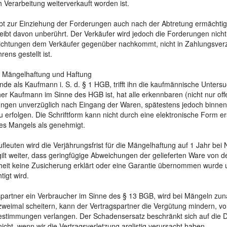
 Verarbeitung weiterverkauft worden ist.
bt zur Einziehung der Forderungen auch nach der Abtretung ermächtigt
leibt davon unberührt. Der Verkäufer wird jedoch die Forderungen nich
ichtungen dem Verkäufer gegenüber nachkommt, nicht in Zahlungsverzu
rens gestellt ist.
, Mängelhaftung und Haftung
nde als Kaufmann i. S. d. § 1 HGB, trifft ihn die kaufmännische Unte
cher Kaufmann im Sinne des HGB ist, hat alle erkennbaren (nicht nur o
ungen unverzüglich nach Eingang der Waren, spätestens jedoch binnen
 zu erfolgen. Die Schriftform kann nicht durch eine elektronische Form er
es Mangels als genehmigt.
leuten wird die Verjährungsfrist für die Mängelhaftung auf 1 Jahr bei 
ilt weiter, dass geringfügige Abweichungen der gelieferten Ware von de
heit keine Zusicherung erklärt oder eine Garantie übernommen wurde
tigt wird.
gspartner ein Verbraucher im Sinne des § 13 BGB, wird bei Mängeln zunä
zweimal scheitern, kann der Vertragspartner die Vergütung mindern, 
estimmungen verlangen. Der Schadensersatz beschränkt sich auf die D
nicht, wenn wir die Vertragsverletzung arglistig verursacht haben.