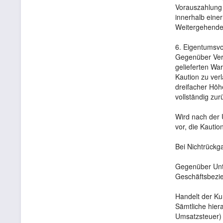
Vorauszahlung 
innerhalb eine
Weitergehende
6. Eigentumsvo
Gegenüber Verb
gelieferten War
Kaution zu verl
dreifacher Höh
vollständig zu
Wird nach der Ü
vor, die Kautio
Bei Nichtrückga
Gegenüber Unte
Geschäftsbezie
Handelt der Ku
Sämtliche hier
Umsatzsteuer) 