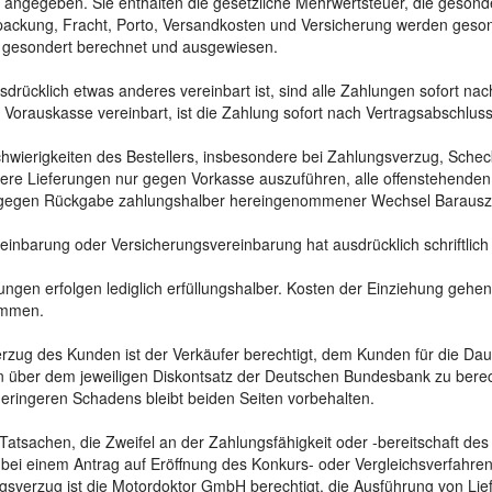
 angegeben. Sie enthalten die gesetzliche Mehrwertsteuer, die gesonde
packung, Fracht, Porto, Versandkosten und Versicherung werden gesond
 gesondert berechnet und ausgewiesen.
usdrücklich etwas anderes vereinbart ist, sind alle Zahlungen sofort n
st Vorauskasse vereinbart, ist die Zahlung sofort nach Vertragsabschluss 
hwierigkeiten des Bestellers, insbesondere bei Zahlungsverzug, Schec
itere Lieferungen nur gegen Vorkasse auszuführen, alle offenstehenden
 gegen Rückgabe zahlungshalber hereingenommener Wechsel Barauszah
einbarung oder Versicherungsvereinbarung hat ausdrücklich schriftlich 
ungen erfolgen lediglich erfüllungshalber. Kosten der Einziehung geh
mmen.
rzug des Kunden ist der Verkäufer berechtigt, dem Kunden für die Da
n über dem jeweiligen Diskontsatz der Deutschen Bundesbank zu ber
eringeren Schadens bleibt beiden Seiten vorbehalten.
n Tatsachen, die Zweifel an der Zahlungsfähigkeit oder -bereitschaft d
bei einem Antrag auf Eröffnung des Konkurs- oder Vergleichsverfahr
gsverzug ist die Motordoktor GmbH berechtigt, die Ausführung von Lie