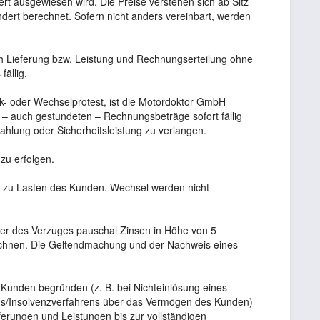
rt ausgewiesen wird. Die Preise verstehen sich ab Sitz
ert berechnet. Sofern nicht anders vereinbart, werden
ach Lieferung bzw. Leistung und Rechnungserteilung ohne
fällig.
k- oder Wechselprotest, ist die Motordoktor GmbH
 – auch gestundeten – Rechnungsbeträge sofort fällig
lung oder Sicherheitsleistung zu verlangen.
zu erfolgen.
en zu Lasten des Kunden. Wechsel werden nicht
uer des Verzuges pauschal Zinsen in Höhe von 5
echnen. Die Geltendmachung und der Nachweis eines
es Kunden begründen (z. B. bei Nichteinlösung eines
ens/Insolvenzverfahrens über das Vermögen des Kunden)
ferungen und Leistungen bis zur vollständigen