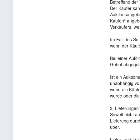
Betreffend der
Der Käufer kan
Auktionsangebo
Kaufen“ angebo
Verkäufers, we
Im Fall des So
wenn der Käufer
Bei einer Aukt
Gebot abgegebe
Ist ein Auktio
unabhängig vom
wenn ein Käufe
wurde oder die
3. Lieferungen
Soweit nicht a
Lieferung durc
über.
Liefer- und Le