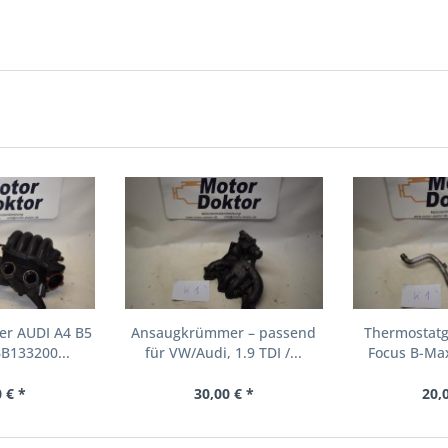
r AUDI A4 B5
Ansaugkrümmer – passend
Thermostat
6B133200...
für VW/Audi, 1.9 TDI /...
Focus B-Max
 € *
30,00 € *
20,