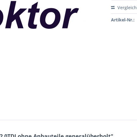
Vergleic
Artikel-Nr.:
.0TDI ohne Anbauteile generalüberholt"