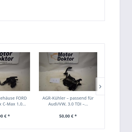
gehäuse FORD
AGR-Kühler – passend für
Ansaugkrüm
 C-Max 1,0...
Audi/VW, 3.0 TDI –...
für VW/Aud
00 € *
50,00 € *
20