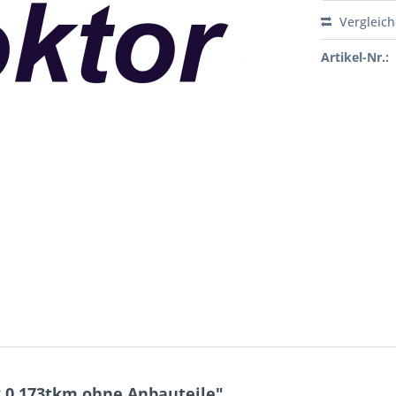
Vergleic
Artikel-Nr.:
.0 173tkm ohne Anbauteile"