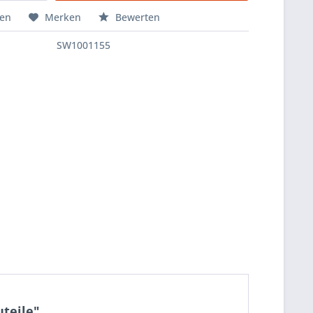
hen
Merken
Bewerten
SW1001155
teile"