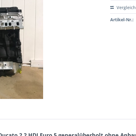
Vergleic
Artikel-Nr.:
ucato 2.2 HDI Euro 5 generalüberholt ohne Anbau