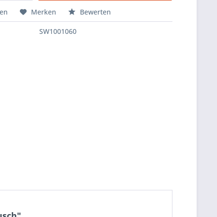
hen
Merken
Bewerten
SW1001060
usch"