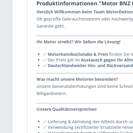
Produktinformationen "Motor BNZ B
Herzlich Willkommen beim Team MotorDoktor
Ob geprüfte Gebrauchtmotoren oder hochwertig 
Garantie geht.
Ihr Motor streikt? Wir liefern die Lösung!
✅
Motorkennbuchstabe & Preis
finden Sie i
✅ Der Preis gilt im
Austausch gegen Ihr Altte
✅
Deutschlandweiter Hin- und Rückversand
Was macht unsere Motoren besonders?
Unsere Generalüberholungen sind keine Schnell
Billiganbietern.
Unsere Qualitätsversprechen:
✅ Lieferung & Abholung des Altteils durch u
✅ Verwendung zertifizierter Ersatzteile reno
✅ Instandsetzung durch qualifiziertes Fachp