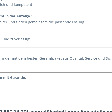
lich und kompetent
ht in der Anzeige?
 weiter und finden gemeinsam die passende Lösung.
l und zuverlässig!
ondern der mit dem besten Gesamtpaket aus Qualität, Service und S
n mit Garantie.
Z BPC 2.5 TDI generalüberholt ohne Anbauteile n