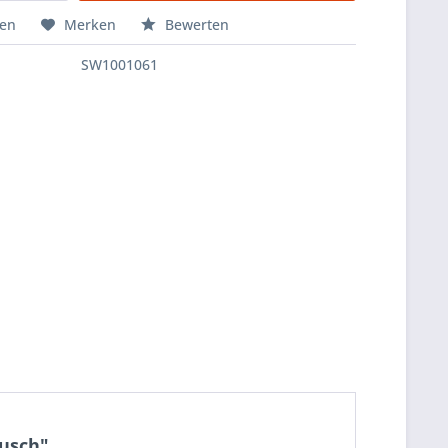
hen
Merken
Bewerten
SW1001061
ausch"