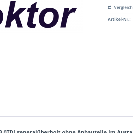
Vergleic
Artikel-Nr.:
.0TDI generalüberholt ohne Anbauteile im Aust